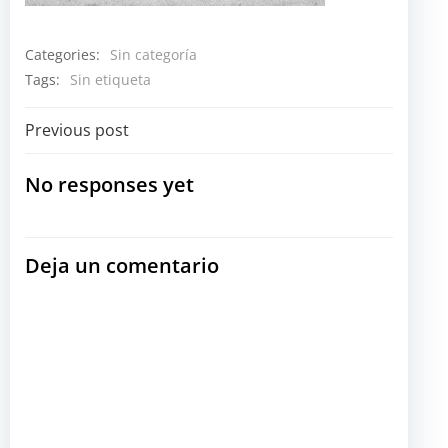
Categories:
Sin categoría
Tags:
Sin etiqueta
Navegación
Previous post
por
No responses yet
las
Deja un comentario
entradas