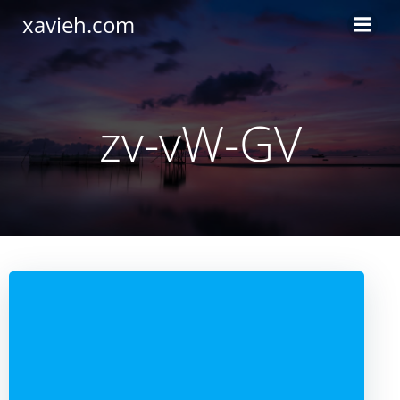
Saltar
xavieh.com
al
contenido
zv-vW-GV