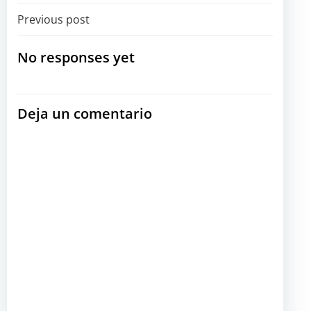
Navegación
Previous post
por
No responses yet
las
Deja un comentario
entradas