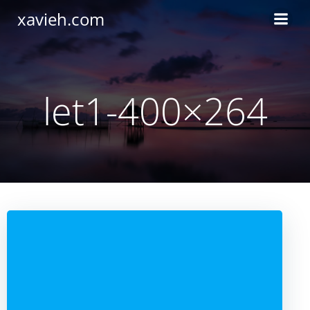
Saltar
xavieh.com
al
contenido
let1-400×264