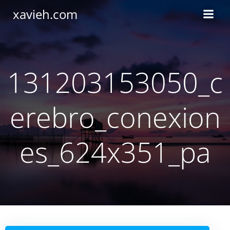
Saltar
xavieh.com
al
contenido
131203153050_c
erebro_conexion
es_624x351_pa