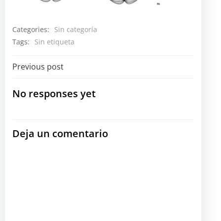
Categories:
Sin categoría
Tags:
Sin etiqueta
Navegación
Previous post
por
No responses yet
las
Deja un comentario
entradas