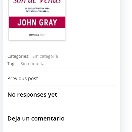
Categories:
Sin categoría
Tags:
Sin etiqueta
Navegación
Previous post
por
No responses yet
las
Deja un comentario
entradas