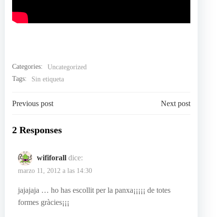
Categories:
Uncategorized
Tags:
Sin etiqueta
Navegación
Navegación
Previous post
Next post
por
por
2 Responses
las
las
wififorall
dice:
entradas
marzo 11, 2012 a las 14:30
entradas
jajajaja … ho has escollit per la panxa¡¡¡¡¡ de totes
formes gràcies¡¡¡