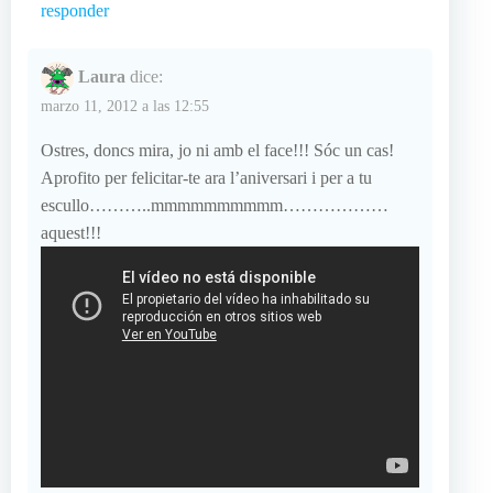
responder
Laura
dice:
marzo 11, 2012 a las 12:55
Ostres, doncs mira, jo ni amb el face!!! Sóc un cas!
Aprofito per felicitar-te ara l’aniversari i per a tu
escullo………..mmmmmmmmmm………………
aquest!!!