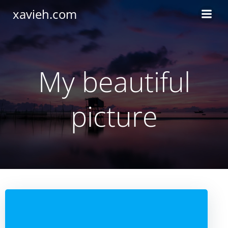
Saltar
xavieh.com
al
contenido
My beautiful
picture