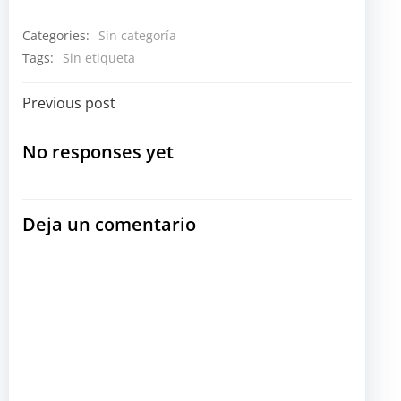
Categories:
Sin categoría
Tags:
Sin etiqueta
Navegación
Previous post
por
No responses yet
las
Deja un comentario
entradas