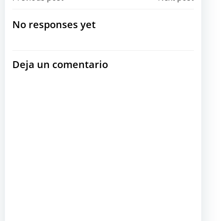
Navegación
Navegación
por
por
No responses yet
las
las
Deja un comentario
entradas
entradas