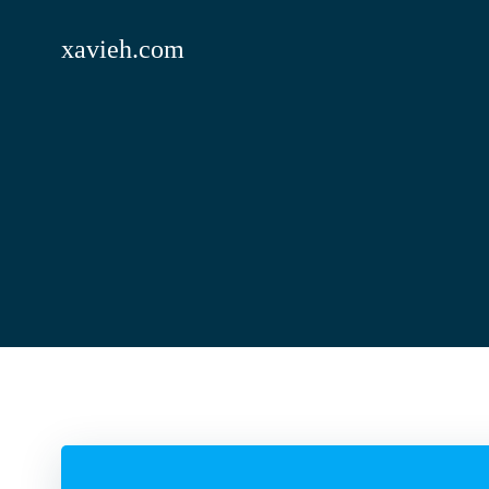
Saltar
al
xavieh.com
contenido