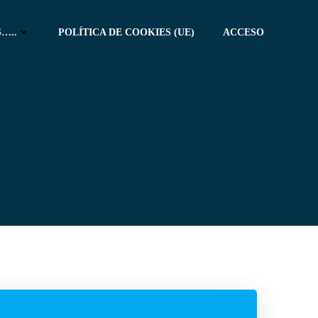
…..
POLÍTICA DE COOKIES (UE)
ACCESO
M
e