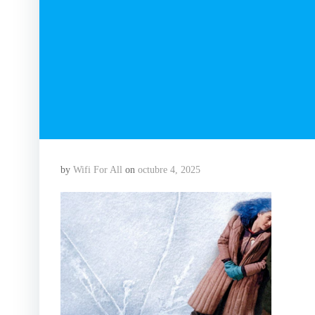
by
Wifi For All
on
octubre 4, 2025