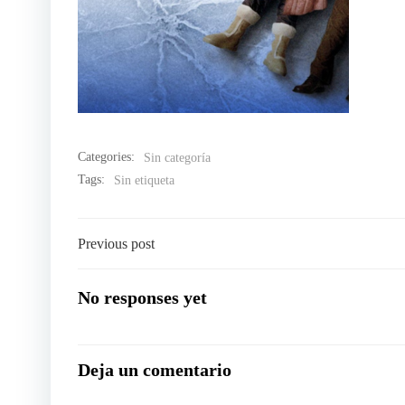
Categories:
Sin categoría
Tags:
Sin etiqueta
Navegación
Previous post
por
No responses yet
las
Deja un comentario
entradas