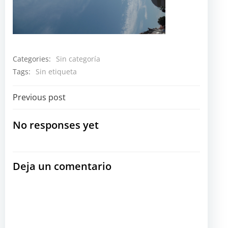
Categories:
Sin categoría
Tags:
Sin etiqueta
Navegación
Previous post
por
No responses yet
las
Deja un comentario
entradas