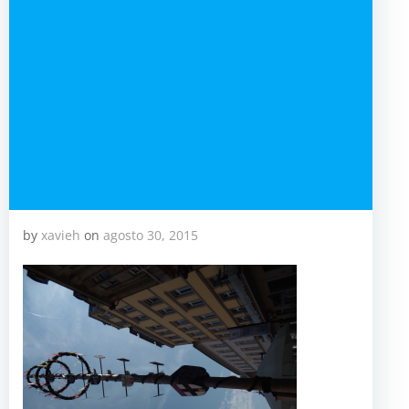
by
xavieh
on
agosto 30, 2015