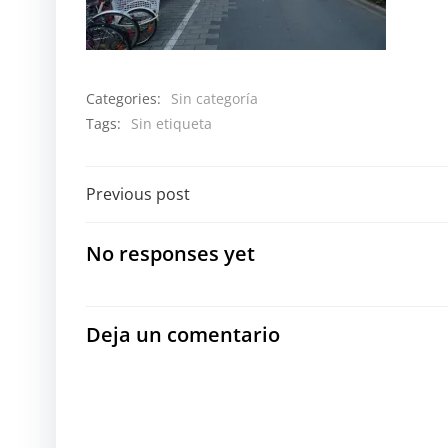
Categories:
Sin categoría
Tags:
Sin etiqueta
Navegación
Previous post
por
No responses yet
las
entradas
Deja un comentario