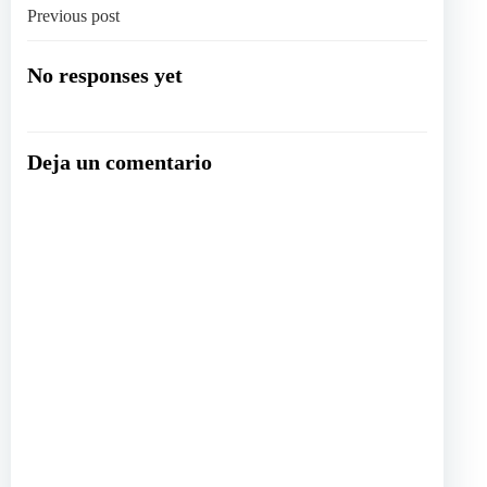
Navegación
Previous post
por
No responses yet
las
Deja un comentario
entradas