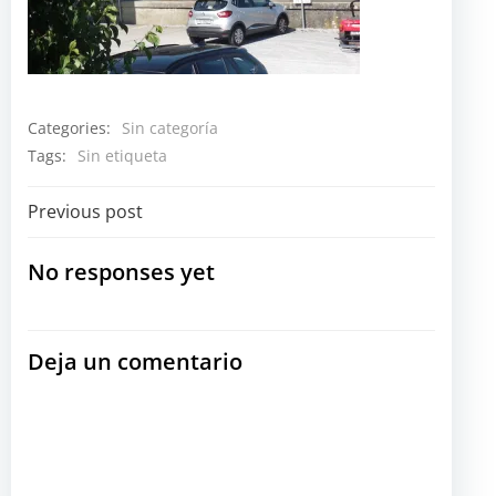
Categories:
Sin categoría
Tags:
Sin etiqueta
Navegación
Previous post
por
No responses yet
las
Deja un comentario
entradas