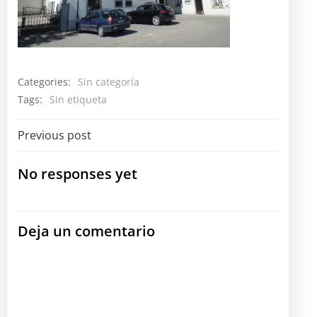
Categories:
Sin categoría
Tags:
Sin etiqueta
Navegación
Previous post
por
No responses yet
las
Deja un comentario
entradas