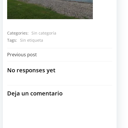
Categories:
Sin categoría
Tags:
Sin etiqueta
Navegación
Previous post
por
No responses yet
las
Deja un comentario
entradas