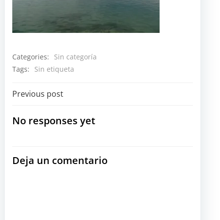
Categories:
Sin categoría
Tags:
Sin etiqueta
Navegación
Previous post
por
No responses yet
las
Deja un comentario
entradas