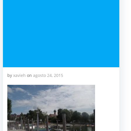
by
xavieh
on
agosto 24, 2015