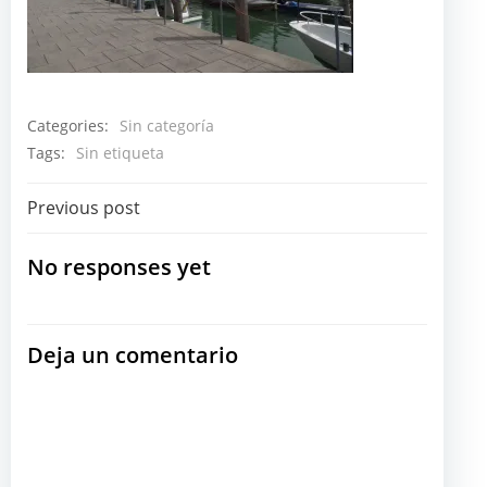
Categories:
Sin categoría
Tags:
Sin etiqueta
Navegación
Previous post
por
No responses yet
las
Deja un comentario
entradas