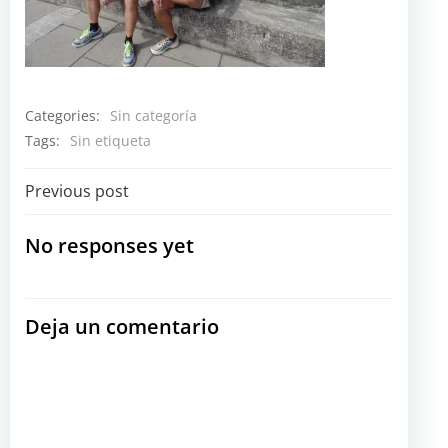
Categories:
Sin categoría
Tags:
Sin etiqueta
Navegación
Previous post
por
No responses yet
las
Deja un comentario
entradas