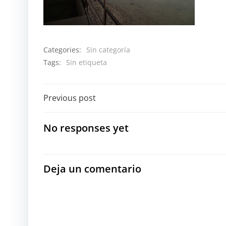
Categories:
Sin categoría
Tags:
Sin etiqueta
Navegación
Previous post
por
No responses yet
las
entradas
Deja un comentario