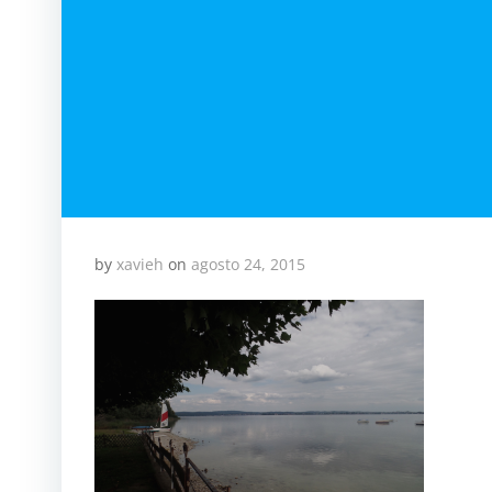
by
xavieh
on
agosto 24, 2015