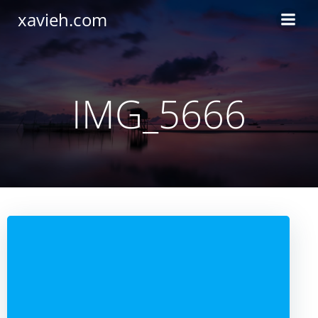
Saltar
xavieh.com
al
contenido
IMG_5666