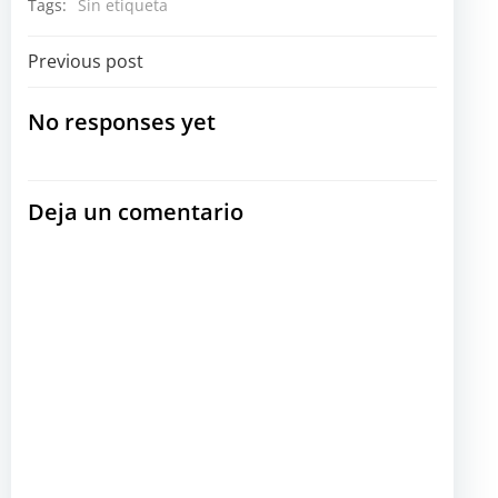
Tags:
Sin etiqueta
Navegación
Previous post
por
No responses yet
las
Deja un comentario
entradas