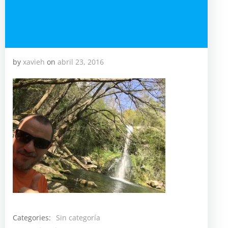
by
xavieh
on
abril 23, 2016
Categories:
Sin categoría