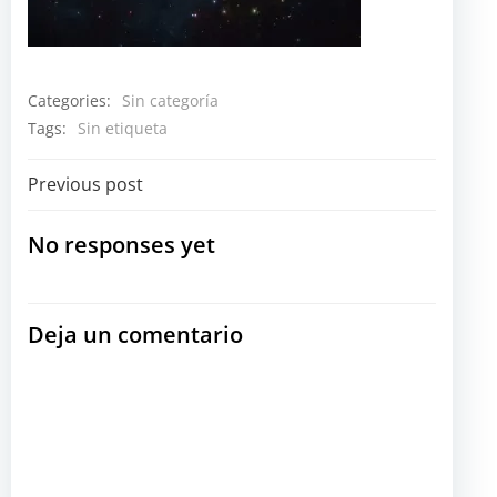
Categories:
Sin categoría
Tags:
Sin etiqueta
Navegación
Previous post
por
No responses yet
las
Deja un comentario
entradas