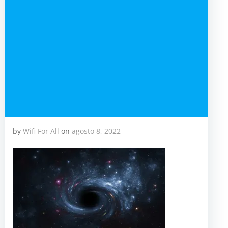
by
Wifi For All
on
agosto 8, 2022