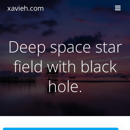
Saltar
xavieh.com
al
contenido
Deep space star
field with black
hole.