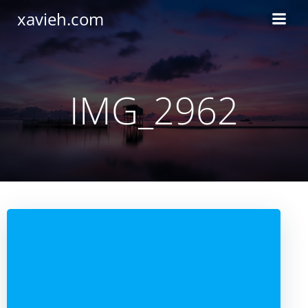
Saltar
xavieh.com
al
contenido
IMG_2962