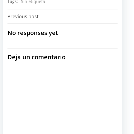
Tags:
Sin etiqueta
Navegación
Previous post
por
No responses yet
las
Deja un comentario
entradas