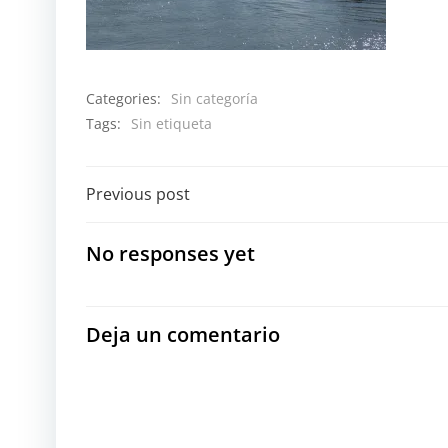
Categories:
Sin categoría
Tags:
Sin etiqueta
Navegación
Previous post
por
No responses yet
las
entradas
Deja un comentario