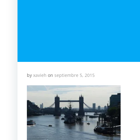
by
xavieh
on
septiembre 5, 2015