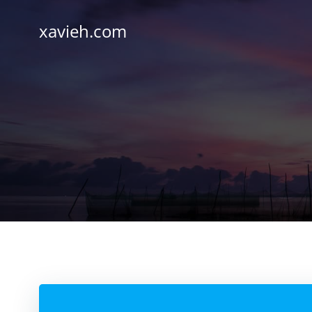
Saltar
al
xavieh.com
contenido