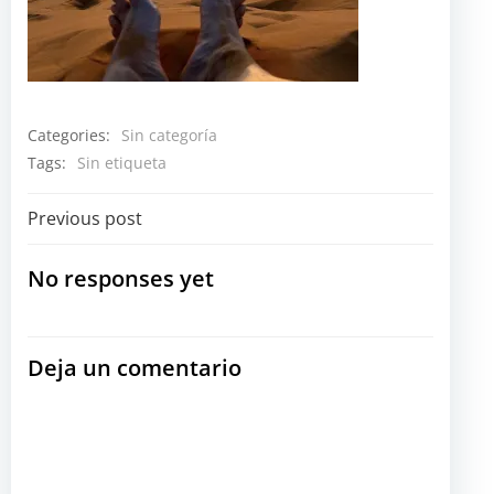
Categories:
Sin categoría
Tags:
Sin etiqueta
Navegación
Previous post
por
No responses yet
las
Deja un comentario
entradas