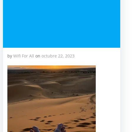
by
Wifi For All
on
octubre 22, 2023