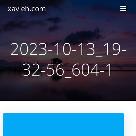
Saltar
xavieh.com
al
contenido
2023-10-13_19-
32-56_604-1