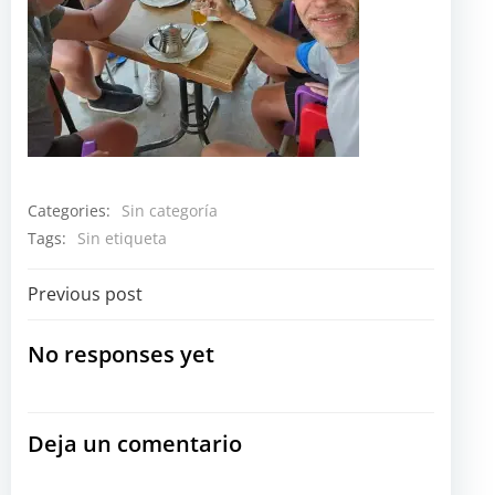
Categories:
Sin categoría
Tags:
Sin etiqueta
Navegación
Previous post
por
No responses yet
las
Deja un comentario
entradas