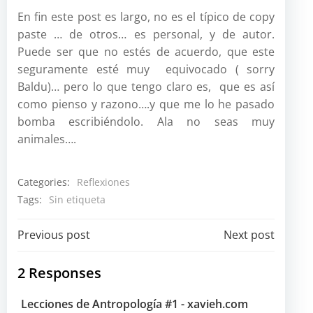
En fin este post es largo, no es el típico de copy
paste … de otros… es personal, y de autor.
Puede ser que no estés de acuerdo, que este
seguramente esté muy equivocado ( sorry
Baldu)… pero lo que tengo claro es, que es así
como pienso y razono….y que me lo he pasado
bomba escribiéndolo. Ala no seas muy
animales….
Categories:
Reflexiones
Tags:
Sin etiqueta
Navegación
Navegación
Previous post
Next post
por
por
2 Responses
las
las
Lecciones de Antropología #1 - xavieh.com