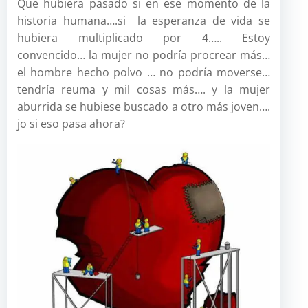
Que hubiera pasado si en ese momento de la
historia humana….si la esperanza de vida se
hubiera multiplicado por 4….. Estoy
convencido… la mujer no podría procrear más…
el hombre hecho polvo … no podría moverse…
tendría reuma y mil cosas más…. y la mujer
aburrida se hubiese buscado a otro más joven….
jo si eso pasa ahora?