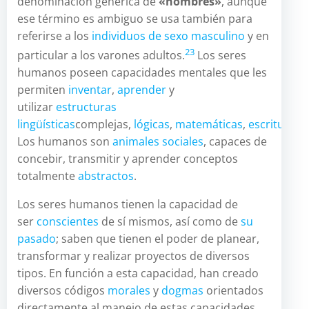
denominación genérica de
«hombres»
, aunque
ese término es ambiguo se usa también para
referirse a los
individuos de sexo masculino
y en
2
3
particular a los varones adultos.
Los seres
humanos poseen capacidades mentales que les
permiten
inventar
,
aprender
y
utilizar
estructuras
lingüísticas
complejas,
lógicas
,
matemáticas
,
escritura
,
c
Los humanos son
animales sociales
, capaces de
concebir, transmitir y aprender conceptos
totalmente
abstractos
.
Los seres humanos tienen la capacidad de
ser
conscientes
de sí mismos, así como de
su
pasado
; saben que tienen el poder de planear,
transformar y realizar proyectos de diversos
tipos. En función a esta capacidad, han creado
diversos códigos
morales
y
dogmas
orientados
directamente al manejo de estas capacidades.