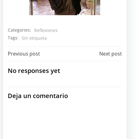
Categories:
Reflexiones
Tags:
Sin etiqueta
Navegación
Navegación
Previous post
Next post
por
por
No responses yet
las
las
Deja un comentario
entradas
entradas