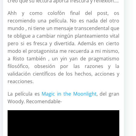
creo que su lectura aporta frescura y reflexión….
Ahh y como colofón final del post, os
recomiendo una película. No es nada del otro
mundo , ni tiene un mensaje transcendental que
te obligue a cambiar ningún planteamiento vital
pero si es fresca y divertida. Además en cierto
modo el protagonista me recuerda a mi mismo,
a Risto también , un yin yan de pragmatismo
filosófico, obsesión por las razones y la
validación científicos de los hechos, acciones y
reacciones.
La película es
Magic in the Moonlight
, del gran
Woody. Recomendable-