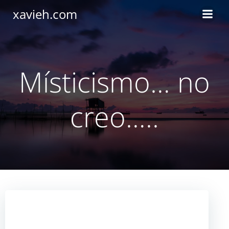
Saltar
xavieh.com
al
contenido
Místicismo… no
creo…..