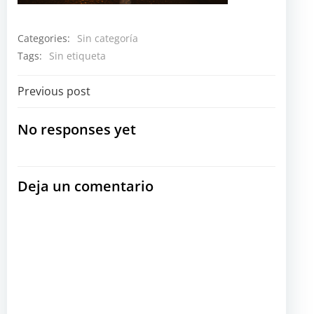
Categories:
Sin categoría
Tags:
Sin etiqueta
Navegación
Previous post
por
No responses yet
las
Deja un comentario
entradas