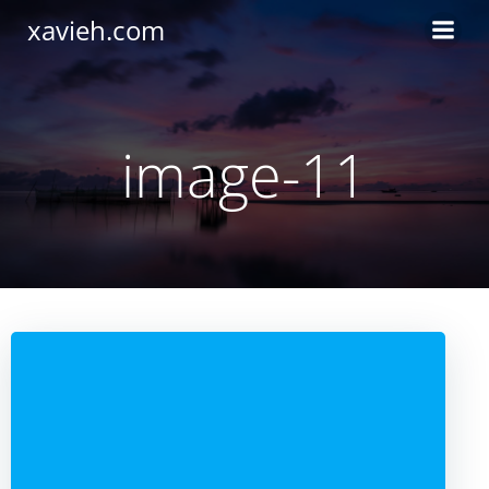
Saltar
xavieh.com
al
contenido
image-11