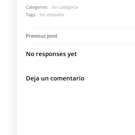
Categories:
Sin categoría
Tags:
Sin etiqueta
Navegación
Previous post
por
No responses yet
las
entradas
Deja un comentario