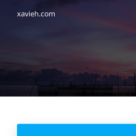
Saltar
al
xavieh.com
contenido