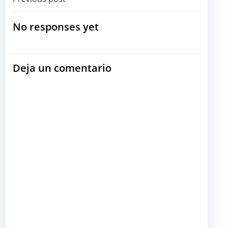
Navegación
por
No responses yet
las
Deja un comentario
entradas