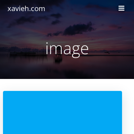
Saltar
xavieh.com
al
contenido
image