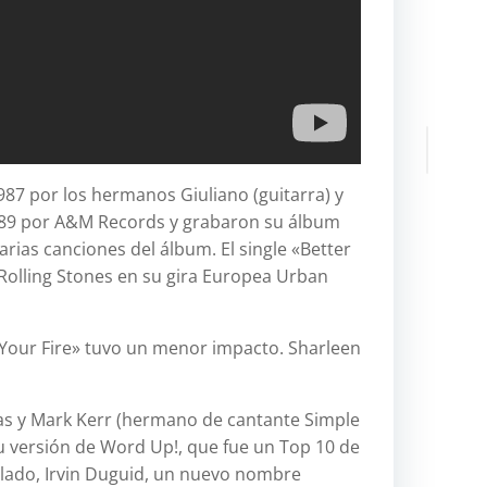
trekking
Uncategor
viajes
Buscar:
987 por los hermanos Giuliano (guitarra) y
M
n 1989 por A&M Records y grabaron su álbum
e
rias canciones del álbum. El single «Better
t
 Rolling Stones en su gira Europea Urban
a
Acceder
l Your Fire» tuvo un menor impacto. Sharleen
Feed
de
entrada
ras y Mark Kerr (hermano de cantante Simple
Feed
su versión de Word Up!, que fue un Top 10 de
de
clado, Irvin Duguid, un nuevo nombre
comenta