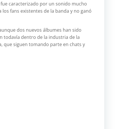
m fue caracterizado por un sonido mucho
WordPre
 los fans existentes de la banda y no ganó
C
a
, aunque dos nuevos álbumes han sido
t
 todavía dentro de la industria de la
e
a, que siguen tomando parte en chats y
g
o
r
í
a
s
Categor
E
t