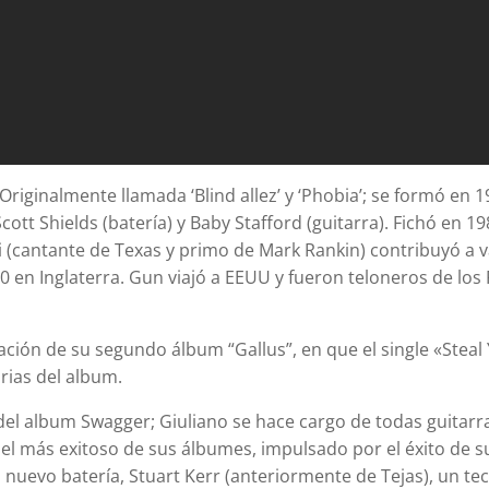
riginalmente llamada ‘Blind allez’ y ‘Phobia’; se formó en 1
Scott Shields (batería) y Baby Stafford (guitarra). Fichó e
i (cantante de Texas y primo de Mark Rankin) contribuyó a va
40 en Inglaterra. Gun viajó a EEUU y fueron teloneros de los
ación de su segundo álbum “Gallus”, en que el single «Stea
rias del album.
el album Swagger; Giuliano se hace cargo de todas guitar
 el más exitoso de sus álbumes, impulsado por el éxito de 
 nuevo batería, Stuart Kerr (anteriormente de Tejas), un te