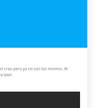
relac
pilar
jerico
antropo
atlas
ave
aven
btt
btt.
en creo pero ya no son los mismos. Al
aven
te bien
Challenge
cicloturis
costa-
oeste
eeuu