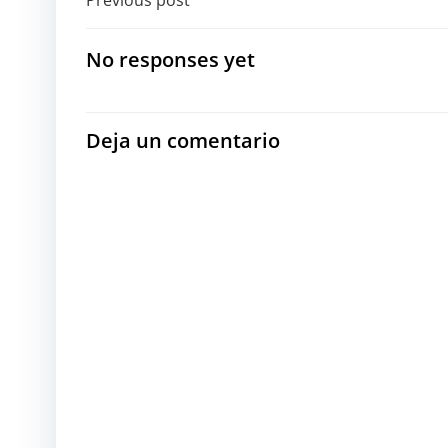
Navegación
Previous post
por
No responses yet
las
entradas
Deja un comentario