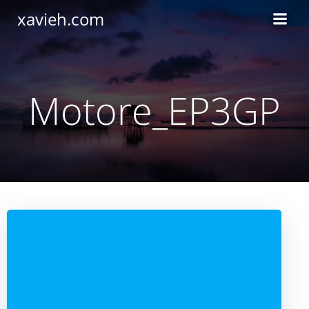
Saltar
xavieh.com
al
contenido
Motore_EP3GP