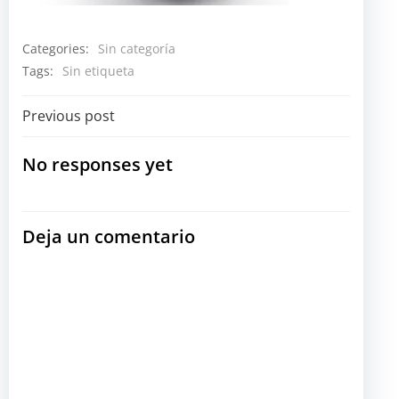
Categories:
Sin categoría
Tags:
Sin etiqueta
Navegación
Previous post
por
No responses yet
las
Deja un comentario
entradas