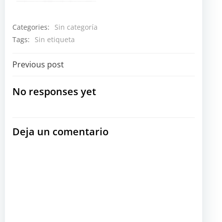
Categories:
Sin categoría
Tags:
Sin etiqueta
Navegación
Previous post
por
No responses yet
las
Deja un comentario
entradas