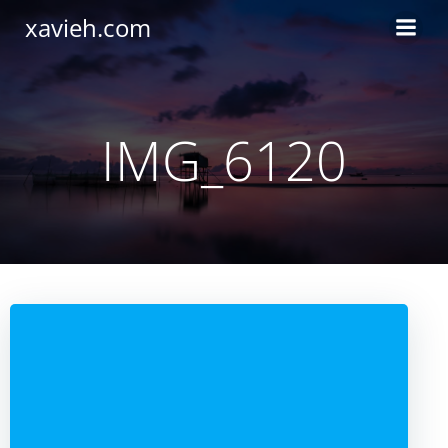
Saltar
xavieh.com
al
contenido
IMG_6120