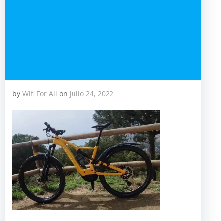
by
Wifi For All
on
julio 24, 2022