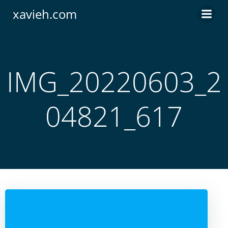
Saltar
xavieh.com
al
contenido
IMG_20220603_2
04821_617