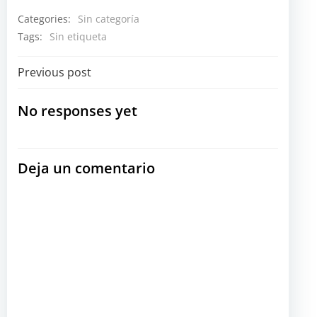
Categories:
Sin categoría
Tags:
Sin etiqueta
Navegación
Previous post
por
No responses yet
las
Deja un comentario
entradas