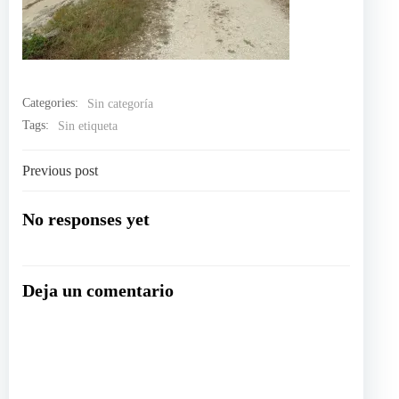
Categories:
Sin categoría
Tags:
Sin etiqueta
Navegación
Previous post
por
No responses yet
las
Deja un comentario
entradas