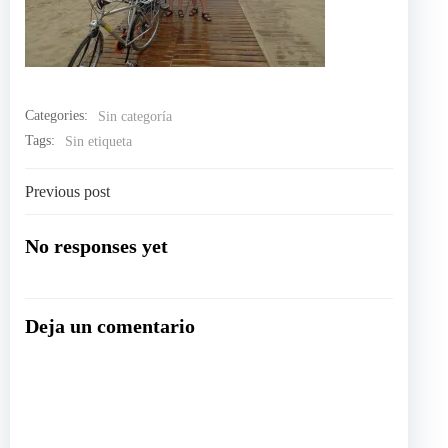
Categories:
Sin categoría
Tags:
Sin etiqueta
Navegación
Previous post
por
No responses yet
las
Deja un comentario
entradas