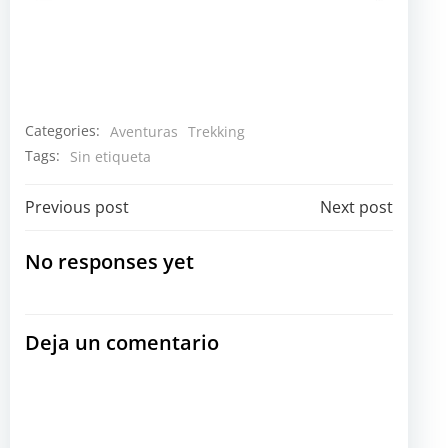
Categories:
Aventuras
Trekking
Tags:
Sin etiqueta
Navegación
Navegación
Previous post
Next post
por
por
No responses yet
las
las
Deja un comentario
entradas
entradas