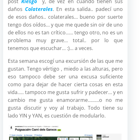
post
Riesgo
y, de vez en cuando tienen sus
daños
Colaterales
. En esta salida.. padecí uno
de esos daños.. colaterales… bueno por suerte
tengo dos oídos… y que me quede sin oir de uno
de ellos no es tan crítico…… tengo otro, no es un
problema muy grave… total.. por lo que
tenemos que escuchar… :)… a veces.
Esta semana escogí una excursión de las que me
gustan. Tengo vértigo , miedo a las alturas, pero
eso tampoco debe ser una excusa suficiente
como para dejar de hacer cierta cosas en esta
vida….. tampoco me gusta sufrir y padecer… y en
cambio me gusta enamorarme………o no me
gusta discutir y voy al trabajo. Todo tiene su
lado YIN y YAN, es cuestión de modularlo.