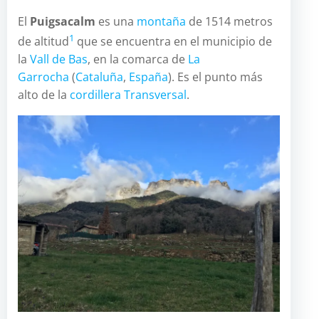
El
Puigsacalm
es una
montaña
de 1514 metros
1
de altitud
que se encuentra en el municipio de
la
Vall de Bas
, en la comarca de
La
Garrocha
(
Cataluña
,
España
). Es el punto más
alto de la
cordillera Transversal
.