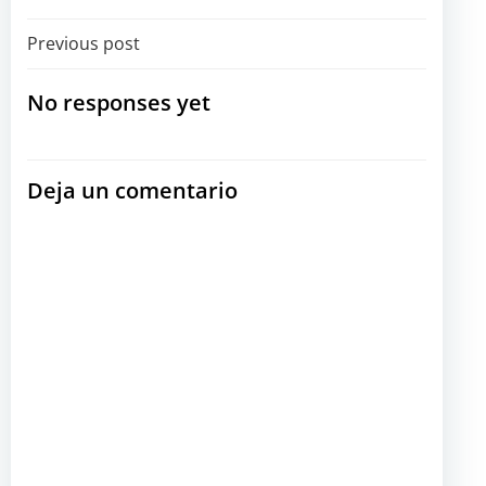
Navegación
Previous post
por
No responses yet
las
Deja un comentario
entradas