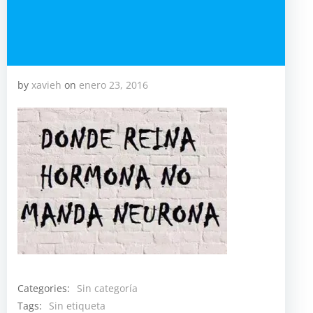
by
xavieh
on
enero 23, 2016
Categories:
Sin categoría
Tags:
Sin etiqueta