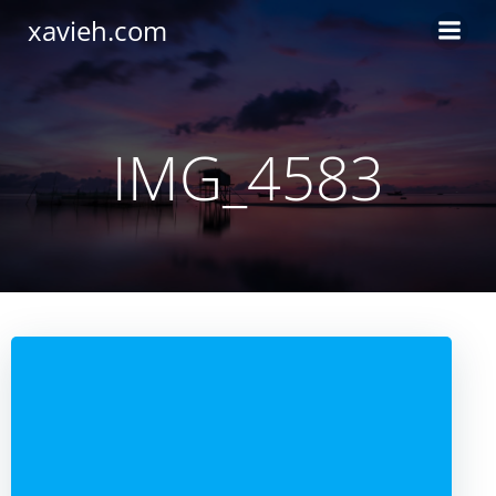
Saltar
xavieh.com
al
contenido
IMG_4583