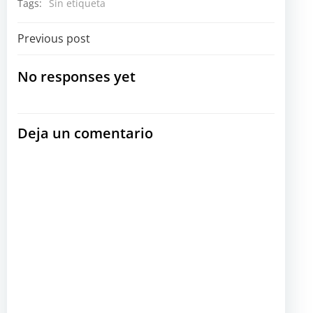
Tags:
Sin etiqueta
Navegación
Previous post
por
No responses yet
las
Deja un comentario
entradas