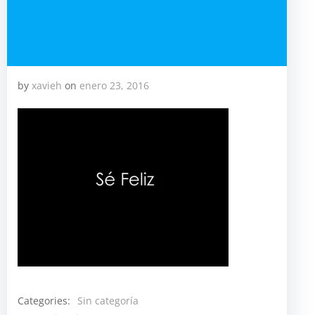
by
xavieh
on
enero 23, 2016
Categories:
Sin categoría