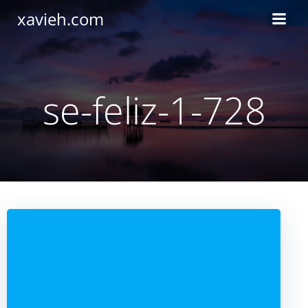
Saltar
xavieh.com
al
contenido
se-feliz-1-728