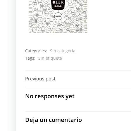
Categories:
Sin categoría
Tags:
Sin etiqueta
Navegación
Previous post
por
No responses yet
las
entradas
Deja un comentario