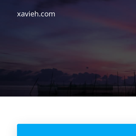
Saltar
al
xavieh.com
contenido