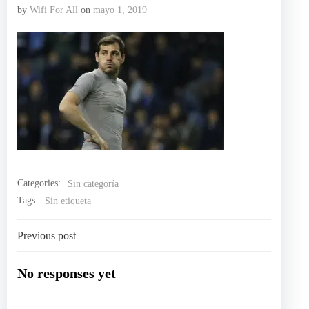
by
Wifi For All
on
mayo 1, 2019
Categories:
Sin categoría
Tags:
Sin etiqueta
Navegación
Previous post
por
No responses yet