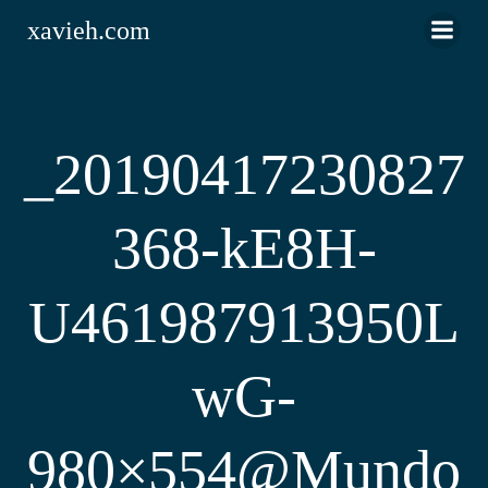
Saltar
xavieh.com
al
contenido
_20190417230827
368-kE8H-
U461987913950L
wG-
980×554@Mundo