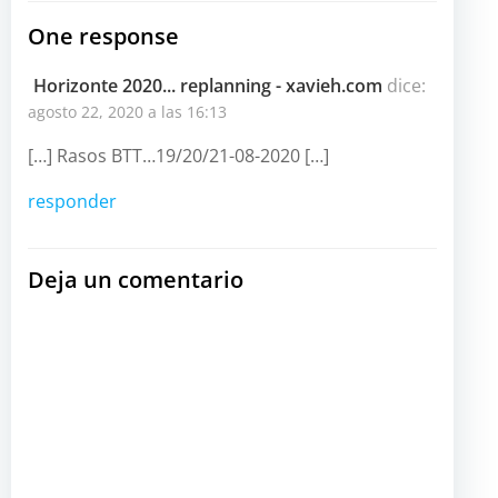
por
por
One response
las
las
Horizonte 2020... replanning - xavieh.com
dice:
agosto 22, 2020 a las 16:13
entradas
entradas
[…] Rasos BTT…19/20/21-08-2020 […]
responder
Deja un comentario