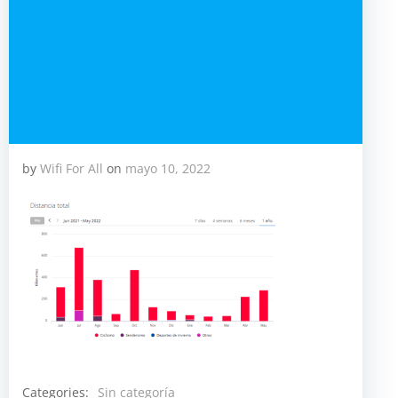
by
Wifi For All
on
mayo 10, 2022
Categories:
Sin categoría