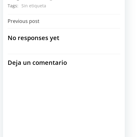
Tags:
Sin etiqueta
Navegación
Previous post
por
No responses yet
las
Deja un comentario
entradas