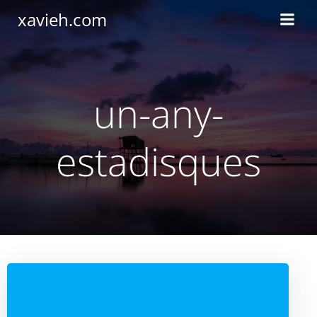
Saltar
xavieh.com
al
contenido
un-any-
estadisques