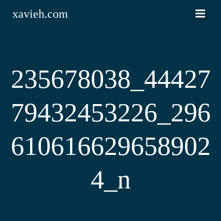
Saltar
xavieh.com
al
contenido
235678038_44427
79432453226_296
610616629658902
4_n