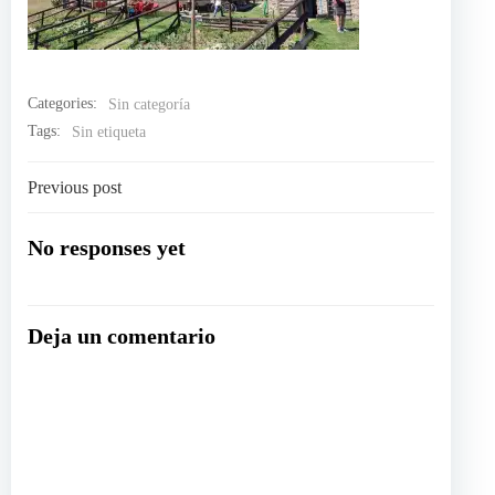
Categories:
Sin categoría
Tags:
Sin etiqueta
Navegación
Previous post
por
No responses yet
las
Deja un comentario
entradas