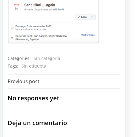
Categories:
Sin categoría
Tags:
Sin etiqueta
Navegación
Previous post
por
No responses yet
las
Deja un comentario
entradas