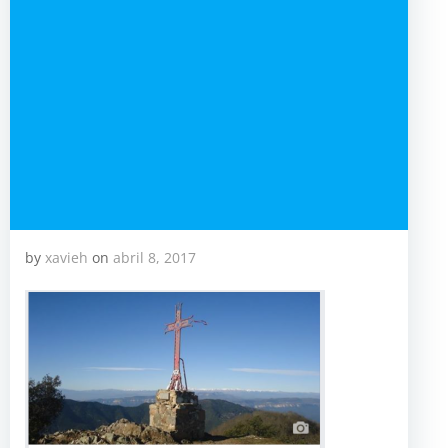
by
xavieh
on
abril 8, 2017