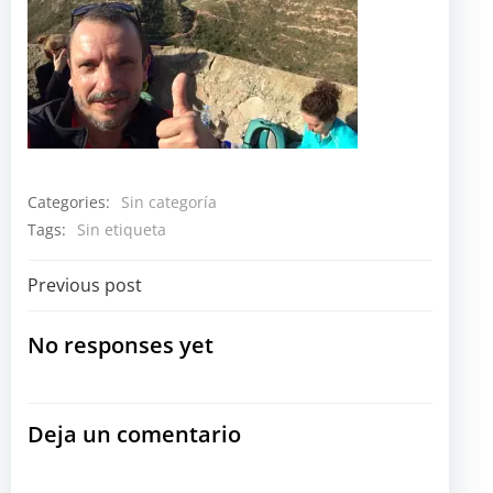
Categories:
Sin categoría
Tags:
Sin etiqueta
Navegación
Previous post
por
No responses yet
las
Deja un comentario
entradas