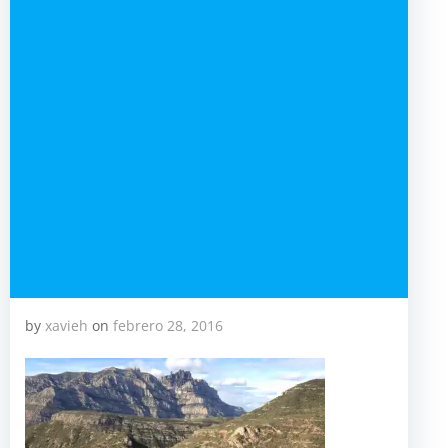
by
xavieh
on
febrero 28, 2016