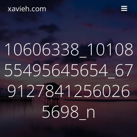
Saltar
xavieh.com
al
contenido
10606338_10108
55495645654_67
9127841256026
5698_n