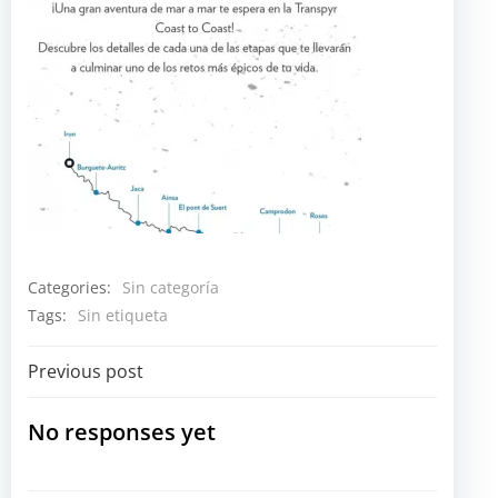
Categories:
Sin categoría
Tags:
Sin etiqueta
Navegación
Previous post
por
No responses yet
las