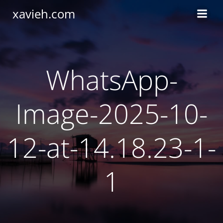
Saltar
xavieh.com
al
contenido
WhatsApp-
Image-2025-10-
12-at-14.18.23-1-
1