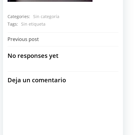
Categories:
Sin categoría
Tags:
Sin etiqueta
Navegación
Previous post
por
No responses yet
las
Deja un comentario
entradas