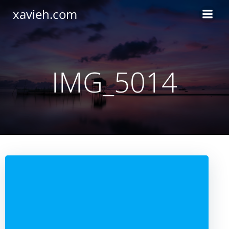
Saltar
xavieh.com
al
contenido
IMG_5014