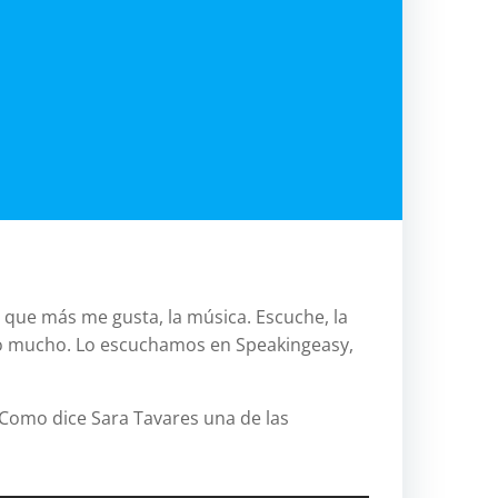
relac
pilar
jerico
antropo
atlas
ave
aven
btt
btt.
 que más me gusta, la música. Escuche, la
aven
sto mucho. Lo escuchamos en Speakingeasy,
Challenge
cicloturis
….Como dice Sara Tavares una de las
costa-
oeste
eeuu