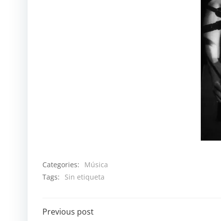
Categories:
Música
Tags:
Sin etiqueta
Navegación
Previous post