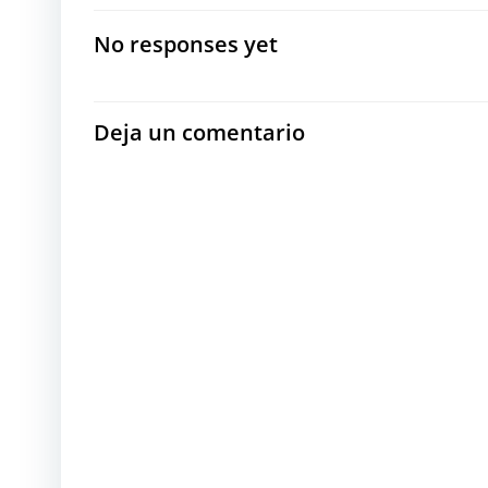
por
No responses yet
las
entradas
Deja un comentario