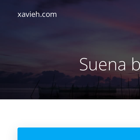
Saltar
al
xavieh.com
contenido
Suena b