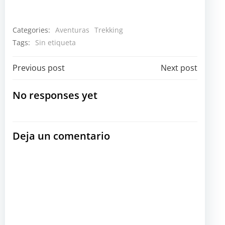
Categories:
Aventuras
Trekking
Tags:
Sin etiqueta
Navegación
Navegación
Previous post
Next post
por
por
No responses yet
las
las
Deja un comentario
entradas
entradas