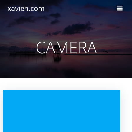
Saltar
xavieh.com
al
contenido
CAMERA