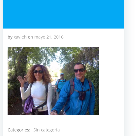
by
xavieh
on
mayo 21, 2016
Categories:
Sin categoría