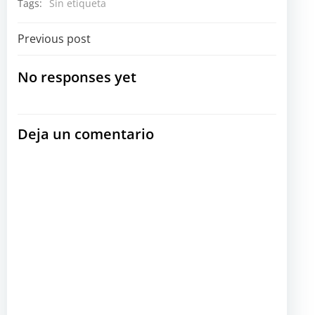
Tags:
Sin etiqueta
Navegación
Previous post
por
No responses yet
las
Deja un comentario
entradas